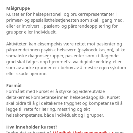
Målgruppe
Kurset er for helsepersonell og brukerrepresentanter i
primær- og spesialisthelsetjenesten som skal i gang med,
eller er involvert i, pasient- og pårørendeopplæring for
grupper eller individuelt.
Aktiviteten kan eksempelvis være rettet mot pasienter og
pårørende innen psykisk helsevern (psykoedukasjon), ulike
somatiske diagnosegrupper, pasienter som i tiltagende
grad skal følges opp hjemmefra via digitale verktøy, eller
som av andre grunner er i behov av å mestre egen sykdom
eller skade hjemme.
Formål
Formålet med kurset er å styrke og videreutvikle
deltakernes kompetanse innen helsepedagogikk. Kurset
skal bidra til å gi deltakerne trygghet og kompetanse til å
legge til rette for læring, mestring og økt
helsekompetanse, både individuelt og i grupper.
Hva inneholder kurset?
Innholdet er basert på
Håndbok i helsepedagogikk
som