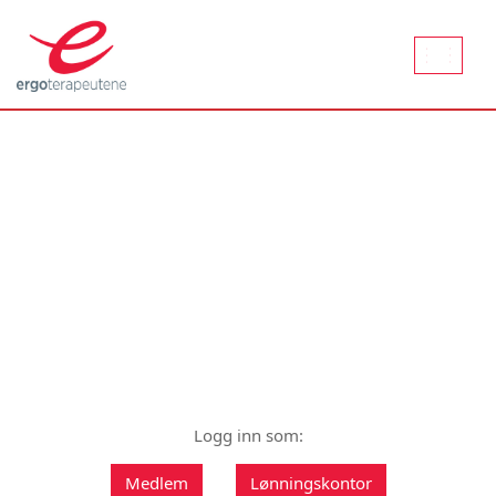
Aktiver
naviger
Logg inn som:
Medlem
Lønningskontor