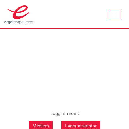
Aktiver
naviger
Logg inn som:
Medlem
Lønningskontor